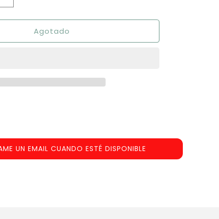
Aumentar
cantidad
para
Agotado
7
Wonders
Duel
(v2)
Inserto
AME UN EMAIL CUANDO ESTÉ DISPONIBLE