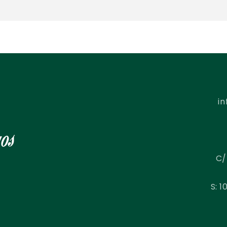
i
C/
S: 1