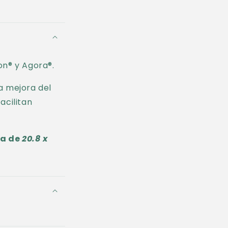
n® y Agora®.
a mejora del
acilitan
ja de
20.8 x