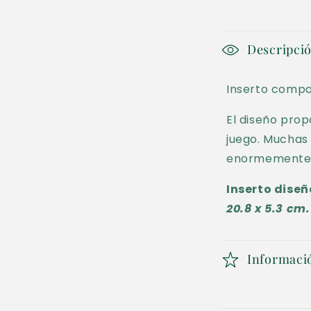
en
una
ventana
modal
C
Descripci
o
Inserto compa
n
t
El diseño pro
juego. Muchas 
e
enormemente l
n
Inserto dise
i
20.8 x 5.3 cm.
d
o
Informaci
d
e