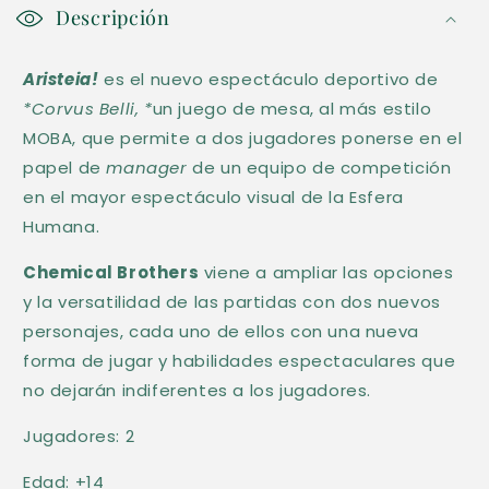
o
Descripción
n
Aristeia!
es el nuevo espectáculo deportivo de
t
*Corvus Belli, *
un juego de mesa, al más estilo
e
MOBA, que permite a dos jugadores ponerse en el
n
papel de
manager
de un equipo de competición
i
en el mayor espectáculo visual de la Esfera
d
Humana.
o
Chemical Brothers
viene a ampliar las opciones
d
y la versatilidad de las partidas con dos nuevos
e
personajes, cada uno de ellos con una nueva
s
forma de jugar y habilidades espectaculares que
p
no dejarán indiferentes a los jugadores.
l
Jugadores: 2
e
g
Edad: +14