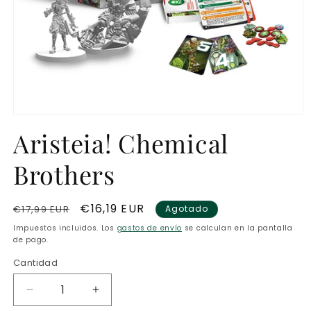
Abrir
elemento
Aristeia! Chemical
multimedia
1
en
Brothers
una
ventana
modal
Precio
Precio
€16,19 EUR
€17,99 EUR
Agotado
habitual
de
Impuestos incluidos. Los
gastos de envío
se calculan en la pantalla
oferta
de pago.
Cantidad
Reducir
Aumentar
cantidad
cantidad