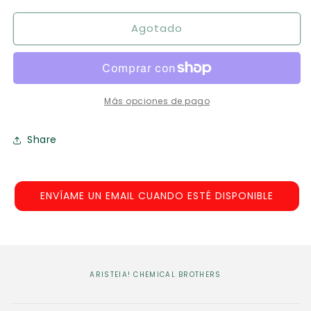
para
para
Agotado
Aristeia!
Aristeia!
Chemical
Chemical
Brothers
Brothers
Más opciones de pago
Share
ENVÍAME UN EMAIL CUANDO ESTÉ DISPONIBLE
ARISTEIA! CHEMICAL BROTHERS
C