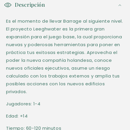
o
Descripción
n
Es el momento de llevar Barrage al siguiente nivel.
t
El proyecto Leeghwater es la primera gran
e
expansión para el juego base, la cual proporciona
n
nuevas y poderosas herramientas para poner en
i
práctica tus exitosas estrategias. Aprovecha el
d
poder la nueva compañía holandesa, conoce
o
nuevos oficiales ejecutivos, asume un riesgo
d
calculado con los trabajos externos y amplía tus
e
posibles acciones con los nuevos edificios
s
privados.
p
Jugadores: 1-4
l
Edad: +14
e
g
Tiempo: 60-120 minutos