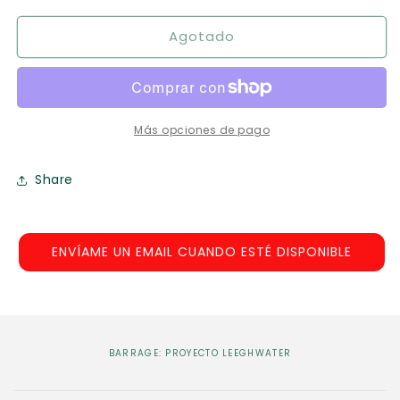
para
para
Agotado
Barrage:
Barrage:
Proyecto
Proyecto
Leeghwater
Leeghwater
Más opciones de pago
Share
ENVÍAME UN EMAIL CUANDO ESTÉ DISPONIBLE
BARRAGE: PROYECTO LEEGHWATER
C