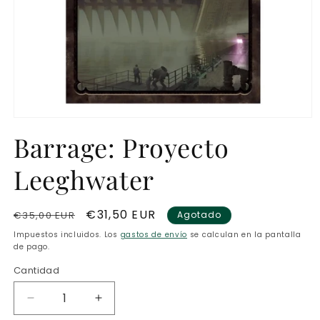
Abrir
elemento
Barrage: Proyecto
multimedia
1
en
Leeghwater
una
ventana
modal
Precio
Precio
€31,50 EUR
€35,00 EUR
Agotado
habitual
de
Impuestos incluidos. Los
gastos de envío
se calculan en la pantalla
oferta
de pago.
Cantidad
Reducir
Aumentar
cantidad
cantidad