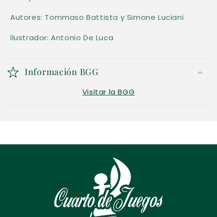
a
Autores:
Tommaso Battista y
Simone Luciani
b
l
Ilustrador: Antonio De Luca
e
Información BGG
Visitar la BGG