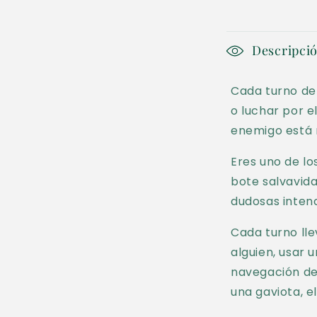
en
una
ventana
modal
C
Descripci
o
Cada turno de 
n
o luchar por e
t
enemigo está m
e
Eres uno de lo
n
bote salvavida
i
dudosas inten
d
Cada turno lle
o
alguien, usar 
d
navegación det
una gaviota, e
e