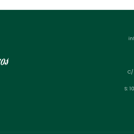
i
C/
S: 1