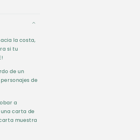
acia la costa,
ra si tu
E!
ordo de un
s personajes de
robar a
, una carta de
 carta muestra