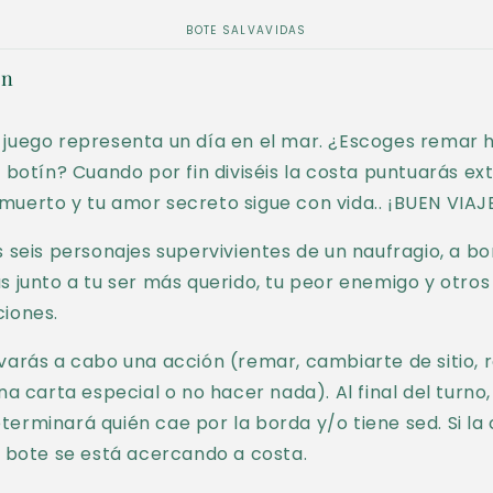
BOTE SALVAVIDAS
ón
juego representa un día en el mar. ¿Escoges remar h
l botín? Cuando por fin diviséis la costa puntuarás ext
uerto y tu amor secreto sigue con vida.. ¡BUEN VIAJ
s seis personajes supervivientes de un naufragio, a b
s junto a tu ser más querido, tu peor enemigo y otro
ciones.
varás a cabo una acción (remar, cambiarte de sitio, 
una carta especial o no hacer nada). Al final del turno
erminará quién cae por la borda y/o tiene sed. Si la
l bote se está acercando a costa.