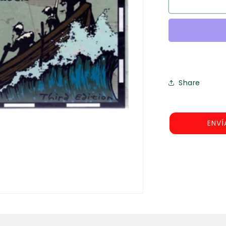
Bote
Salvavidas
Share
ENVÍ