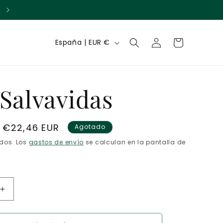
Acumula puntos con cada compra
Iniciar
P
Carrito
España | EUR €
sesión
a
í
Salvavidas
s
/
r
Precio
€22,46 EUR
Agotado
de
e
idos. Los
gastos de envío
se calculan en la pantalla de
oferta
g
i
Aumentar
ó
cantidad
n
para