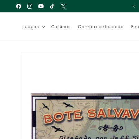
Ir
Bienvenido a Cuarto de Juegos
directamente
Facebook
Instagram
YouTube
TikTok
X
al contenido
(Twitter)
Juegos
Clásicos
Compra anticipada
En 
Ir
directamente
a la
información
del producto