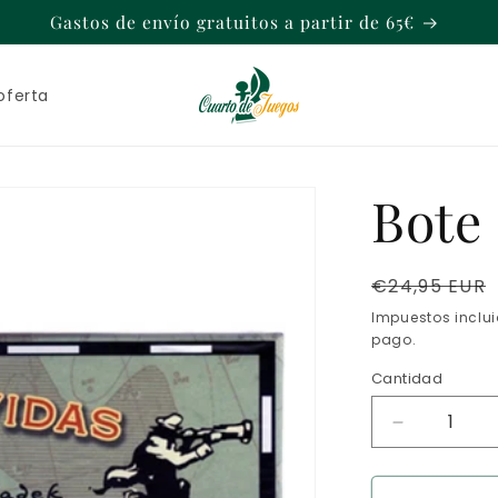
Gastos de envío gratuitos a partir de 65€
oferta
Bote 
Precio
€24,95 EUR
habitual
Impuestos inclu
pago.
Cantidad
Reducir
cantidad
para