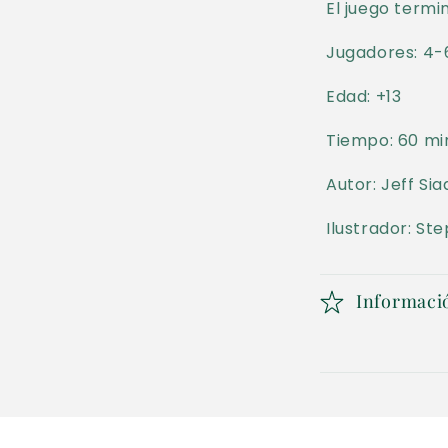
s
El juego term
p
Jugadores: 4-
l
Edad: +13
e
g
Tiempo: 60 mi
a
Autor: Jeff Si
b
Ilustrador: St
l
e
Informaci