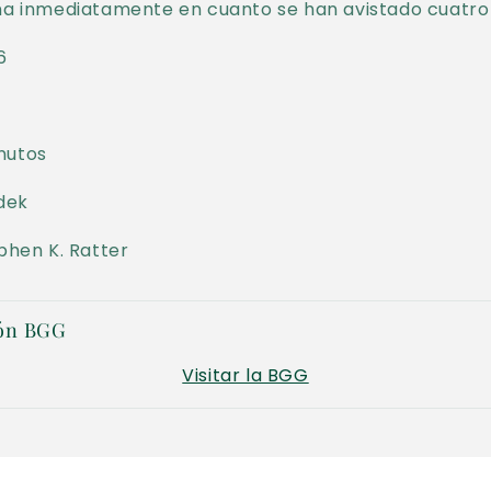
ina inmediatamente en cuanto se han avistado cuatro 
6
nutos
adek
ephen K. Ratter
ón BGG
Visitar la BGG