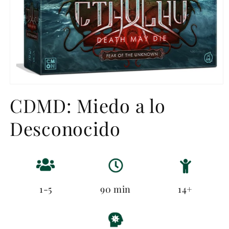
Abrir
elemento
CDMD: Miedo a lo
multimedia
1
en
Desconocido
una
ventana
modal
1-5
90 min
14+