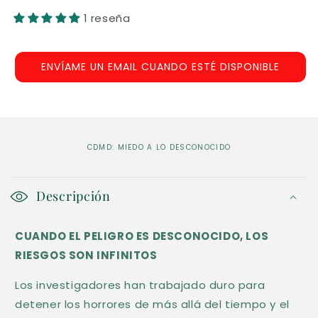
1 reseña
ENVÍAME UN EMAIL CUANDO ESTÉ DISPONIBLE
CDMD: MIEDO A LO DESCONOCIDO
C
o
Descripción
n
CUANDO EL PELIGRO ES DESCONOCIDO, LOS
t
RIESGOS SON INFINITOS
e
n
Los investigadores han trabajado duro para
i
detener los horrores de más allá del tiempo y el