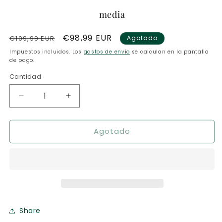
media
Precio
Precio
€98,99 EUR
€109,99 EUR
Agotado
habitual
de
Impuestos incluidos. Los
gastos de envío
se calculan en la pantalla
oferta
de pago.
Cantidad
Reducir
Aumentar
cantidad
cantidad
para
para
Agotado
CDMD:
CDMD:
Miedo
Miedo
a
a
lo
lo
Desconocido
Desconocido
Share