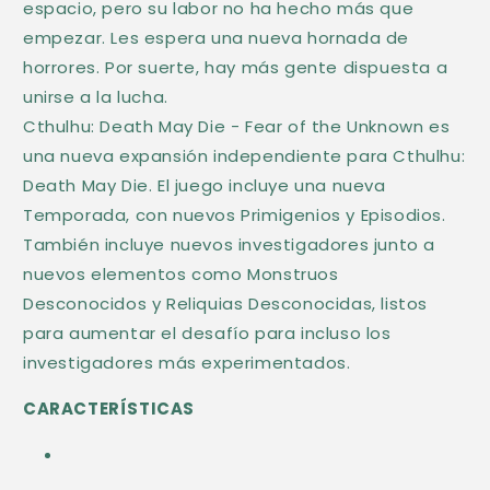
d
espacio, pero su labor no ha hecho más que
empezar. Les espera una nueva hornada de
o
horrores. Por suerte, hay más gente dispuesta a
d
unirse a la lucha.
e
Cthulhu: Death May Die - Fear of the Unknown es
s
una nueva expansión independiente para Cthulhu:
p
Death May Die. El juego incluye una nueva
l
Temporada, con nuevos Primigenios y Episodios.
e
También incluye nuevos investigadores junto a
g
nuevos elementos como Monstruos
a
Desconocidos y Reliquias Desconocidas, listos
para aumentar el desafío para incluso los
b
investigadores más experimentados.
l
e
CARACTERÍSTICAS