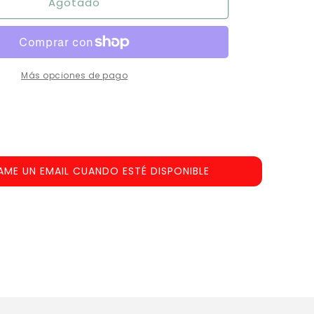
Agotado
Dice
Drivin
´
Más opciones de pago
AME UN EMAIL CUANDO ESTÉ DISPONIBLE