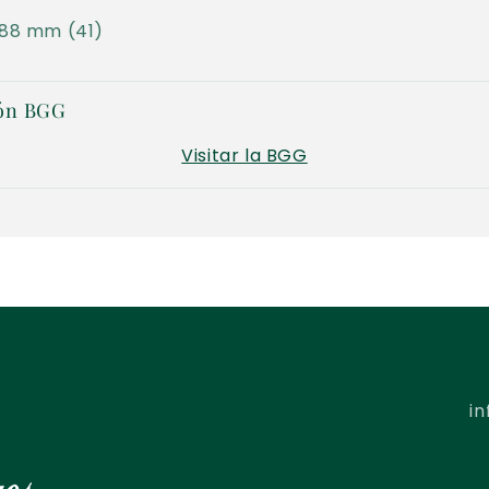
 88 mm (41)
ón BGG
Visitar la BGG
i