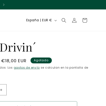
Acumula puntos con cada compra
Iniciar
P
Carrito
España | EUR €
sesión
a
í
Drivin´
s
/
r
Precio
€18,00 EUR
Agotado
de
e
idos. Los
gastos de envío
se calculan en la pantalla de
oferta
g
i
Aumentar
ó
cantidad
n
para