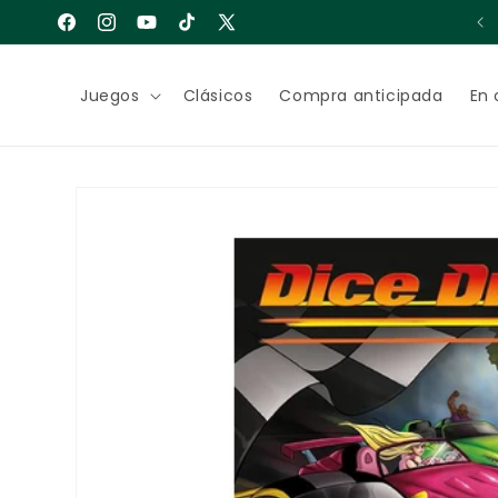
Ir
Bienvenido a Cuarto de Juegos
directamente
Facebook
Instagram
YouTube
TikTok
X
al contenido
(Twitter)
Juegos
Clásicos
Compra anticipada
En 
Ir
directamente
a la
información
del producto