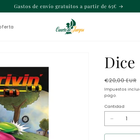
Gastos de envío gratuitos a partir de 65€
oferta
Dice 
Precio
€20,00 EUR
habitual
Impuestos inclu
pago.
Cantidad
Reducir
cantidad
para