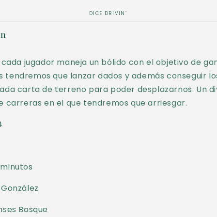
DICE DRIVIN´
ón
´ cada jugador maneja un bólido con el objetivo de gan
 tendremos que lanzar dados y además conseguir lo
ada carta de terreno para poder desplazarnos. Un di
e carreras en el que tendremos que arriesgar.
4
 minutos
o González
amses Bosque