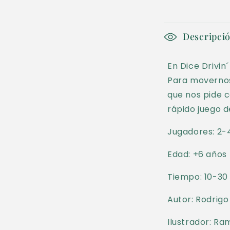
en
una
ventana
modal
C
Descripci
o
En Dice Drivin
n
Para movernos
t
que nos pide c
e
rápido juego d
n
Jugadores: 2-
i
Edad: +6 años
d
o
Tiempo: 10-30
d
Autor: Rodrig
e
Ilustrador: R