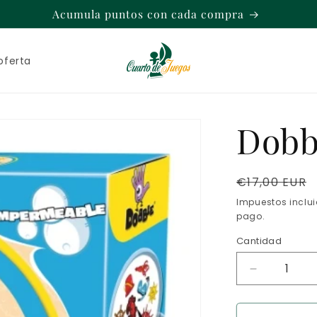
Acumula puntos con cada compra
oferta
Dobb
Precio
€17,00 EUR
habitual
Impuestos inclu
pago.
Cantidad
Reducir
cantidad
para