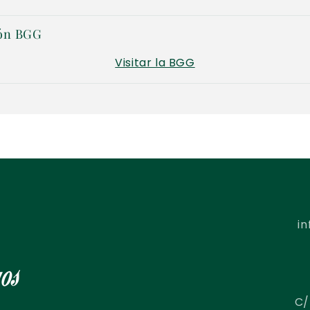
ón BGG
Visitar la BGG
i
C/