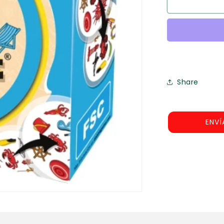
Dobble
Impermeab
Share
ENVÍ