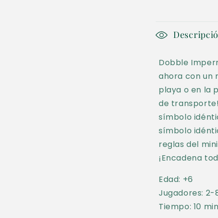
en
una
ventana
modal
C
Descripci
o
Dobble Imperm
n
ahora con un n
t
playa o en la 
e
de transporte
n
símbolo idénti
símbolo idénti
i
reglas del mini
d
¡Encadena todo
o
Edad: +6
d
Jugadores: 2-
e
Tiempo: 10 mi