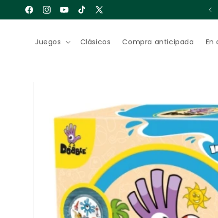
Ir
Gastos de envío gratuitos a partir de 65€
directamente
Facebook
Instagram
YouTube
TikTok
X
al contenido
(Twitter)
Juegos
Clásicos
Compra anticipada
En 
Ir
directamente
a la
información
del producto