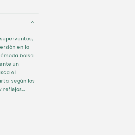
 superventas,
ersión en la
u cómoda bolsa
mente un
usca el
arta, según las
reflejos...