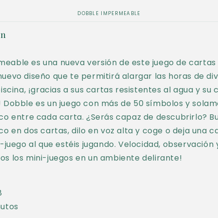
DOBBLE IMPERMEABLE
ón
eable es una nueva versión de este juego de cartas
uevo diseño que te permitirá alargar las horas de div
piscina, ¡gracias a sus cartas resistentes al agua y s
! Dobble es un juego con más de 50 símbolos y sola
co entre cada carta. ¿Serás capaz de descubrirlo? B
co en dos cartas, dilo en voz alta y coge o deja una c
-juego al que estéis jugando. Velocidad, observación y 
s los mini-juegos en un ambiente delirante!
8
nutos