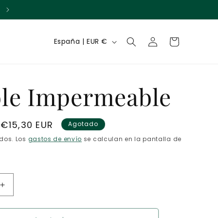
Hacemos envíos internacionales
Iniciar
P
Carrito
España | EUR €
sesión
a
í
le Impermeable
s
/
r
Precio
€15,30 EUR
Agotado
de
e
idos. Los
gastos de envío
se calculan en la pantalla de
oferta
g
i
Aumentar
ó
cantidad
n
para