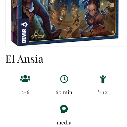
Abrir
elemento
El Ansia
multimedia
1
en
una
ventana
modal
2-6
60 min
'+12
media