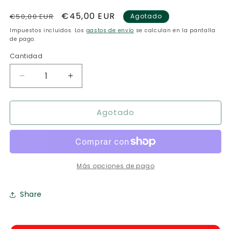
Precio
Precio
€45,00 EUR
€50,00 EUR
Agotado
habitual
de
Impuestos incluidos. Los
gastos de envío
se calculan en la pantalla
oferta
de pago.
Cantidad
Reducir
Aumentar
cantidad
cantidad
para
para
Agotado
El
El
Ansia
Ansia
Más opciones de pago
Share