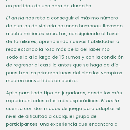
e
en partidas de una hora de duración.
s
El ansia
nos reta a conseguir el máximo número
p
de puntos de victoria cazando humanos, llevando
l
a cabo misiones secretas, consiguiendo el favor
e
de familiares, aprendiendo nuevas habilidades o
g
recolectando la rosa más bella del laberinto.
a
Todo ello a lo largo de 15 turnos y con la condición
de regresar al castillo antes que se haga de día,
b
pues tras las primeras luces del alba los vampiros
l
mueren convertidos en ceniza.
e
Apto para todo tipo de jugadores, desde los más
experimentados a los más esporádicos,
El ansia
cuenta con dos modos de juego para adaptar el
nivel de dificultad a cualquier grupo de
participantes. Una experiencia que encantará a