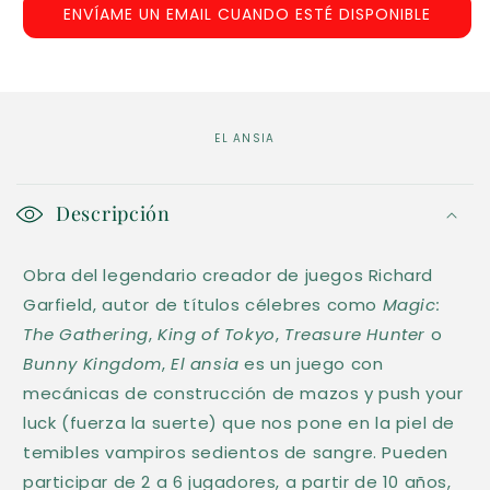
ENVÍAME UN EMAIL CUANDO ESTÉ DISPONIBLE
EL ANSIA
C
o
Descripción
n
Obra del legendario creador de juegos Richard
t
Garfield, autor de títulos célebres como
Magic:
e
The Gathering
,
King of Tokyo
,
Treasure Hunter
o
n
Bunny Kingdom
,
El ansia
es un juego con
i
mecánicas de construcción de mazos y push your
d
luck (fuerza la suerte) que nos pone en la piel de
o
temibles vampiros sedientos de sangre. Pueden
d
participar de 2 a 6 jugadores, a partir de 10 años,