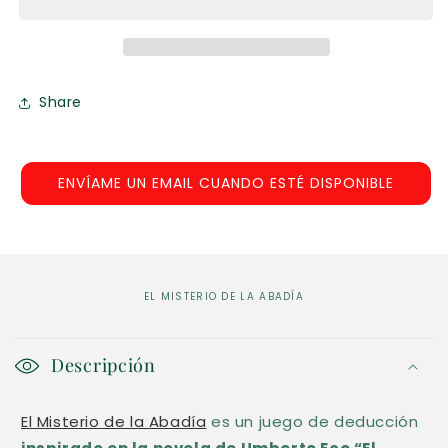
la
la
Abadía
Abadía
Share
ENVÍAME UN EMAIL CUANDO ESTÉ DISPONIBLE
EL MISTERIO DE LA ABADÍA
C
o
Descripción
n
El Misterio de la Abadía
es un juego de deducción
t