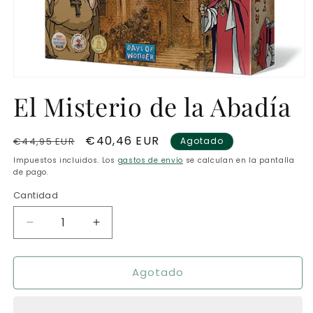
Abrir
elemento
El Misterio de la Abadía
multimedia
1
en
una
Precio
Precio
€40,46 EUR
€44,95 EUR
Agotado
ventana
modal
habitual
de
Impuestos incluidos. Los
gastos de envío
se calculan en la pantalla
oferta
de pago.
Cantidad
Reducir
Aumentar
cantidad
cantidad
para
para
Agotado
El
El
Misterio
Misterio
de
de