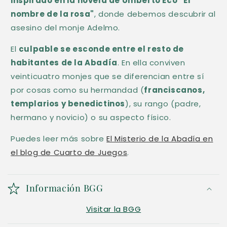
inspirado en la novela de Umberto Eco “El
e
nombre de la rosa"
, donde debemos descubrir al
n
asesino del monje Adelmo.
i
d
El
culpable se esconde entre el resto de
habitantes de la Abadía
. En ella conviven
o
veinticuatro monjes que se diferencian entre sí
d
por cosas como su hermandad (
franciscanos,
e
templarios y benedictinos
), su rango (padre,
s
hermano y novicio) o su aspecto físico.
p
Puedes leer más sobre
El Misterio de la Abadía en
l
el blog de Cuarto de Juegos
.
e
g
a
Información BGG
b
Visitar la BGG
l