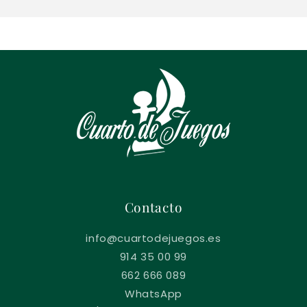
e
Contacto
info@cuartodejuegos.es
914 35 00 99
662 666 089
WhatsApp