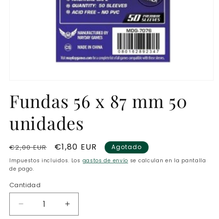
Abrir
elemento
Fundas 56 x 87 mm 50
multimedia
1
en
unidades
una
ventana
modal
Precio
Precio
€1,80 EUR
€2,00 EUR
Agotado
habitual
de
Impuestos incluidos. Los
gastos de envío
se calculan en la pantalla
oferta
de pago.
Cantidad
Reducir
Aumentar
cantidad
cantidad