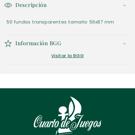
o
Descripción
n
50 fundas transparentes tamaño 56x87 mm
t
e
n
Información BGG
i
Visitar la BGG
d
o
d
e
s
p
l
e
g