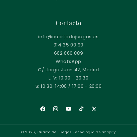
a
b
Contacto
l
e
info@cuartodejuegos.es
914 35 00 99
662 666 089
WhatsApp
C/ Jorge Juan 42, Madrid
L-V: 10:00 - 20:30
S: 10:30-14:00 / 17:00 - 20:00
Facebook
Instagram
YouTube
TikTok
X
(Twitter)
© 2026,
Cuarto de Juegos
Tecnología de Shopify