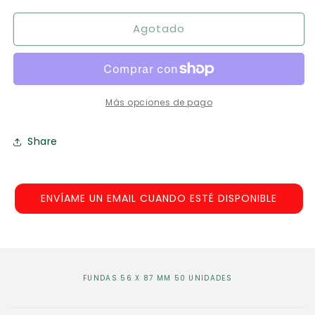
para
para
Agotado
Fundas
Fundas
56
56
x
x
87
87
mm
mm
50
50
Más opciones de pago
unidades
unidades
Share
ENVÍAME UN EMAIL CUANDO ESTÉ DISPONIBLE
FUNDAS 56 X 87 MM 50 UNIDADES
C