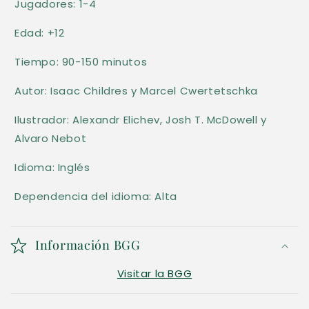
Jugadores: 1-4
a
b
Edad: +12
l
Tiempo: 90-150 minutos
e
Autor: Isaac Childres y Marcel Cwertetschka
Ilustrador: Alexandr Elichev, Josh T. McDowell y
Alvaro Nebot
Idioma: Inglés
Dependencia del idioma: Alta
Información BGG
Visitar la BGG