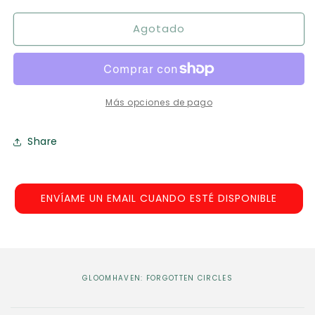
para
para
Agotado
Gloomhaven:
Gloomhaven:
Forgotten
Forgotten
Circles
Circles
Más opciones de pago
Share
ENVÍAME UN EMAIL CUANDO ESTÉ DISPONIBLE
GLOOMHAVEN: FORGOTTEN CIRCLES
C