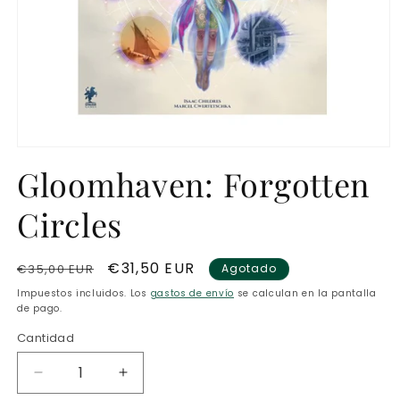
Abrir
elemento
Gloomhaven: Forgotten
multimedia
1
en
Circles
una
ventana
modal
Precio
Precio
€31,50 EUR
€35,00 EUR
Agotado
habitual
de
Impuestos incluidos. Los
gastos de envío
se calculan en la pantalla
oferta
de pago.
Cantidad
Reducir
Aumentar
cantidad
cantidad