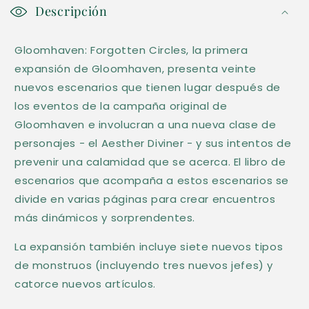
o
Descripción
n
Gloomhaven: Forgotten Circles, la primera
t
expansión de Gloomhaven, presenta veinte
e
nuevos escenarios que tienen lugar después de
n
los eventos de la campaña original de
i
Gloomhaven e involucran a una nueva clase de
d
personajes - el Aesther Diviner - y sus intentos de
o
prevenir una calamidad que se acerca. El libro de
d
escenarios que acompaña a estos escenarios se
e
divide en varias páginas para crear encuentros
s
más dinámicos y sorprendentes.
p
La expansión también incluye siete nuevos tipos
l
de monstruos (incluyendo tres nuevos jefes) y
e
catorce nuevos artículos.
g