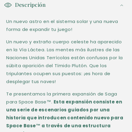
o
Descripción
n
Un nuevo astro en el sistema solar y una nueva
t
forma de expandir tu juego!
e
n
Un nuevo y extraño cuerpo celeste ha aparecido
i
en la Vía Láctea. Las mentes más ilustres de las
d
Naciones Unidas Terrícolas están confusas por la
súbita aparición del Tímido Plutón. Que los
o
tripulantes ocupen sus puestos: ¡es hora de
d
desplegar tus naves!
e
s
Te presentamos la primera expansión de Saga
p
para Space Base™.
Esta expansión consiste en
una serie de escenarios guiados por una
l
historia que introducen contenido nuevo para
e
Space Base™ a través de una estructura
g