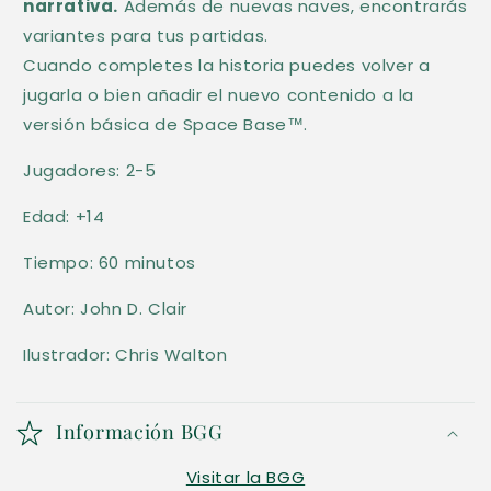
narrativa.
Además de nuevas naves, encontrarás
a
variantes para tus partidas.
b
Cuando completes la historia puedes volver a
l
jugarla o bien añadir el nuevo contenido a la
e
versión básica de Space Base™.
Jugadores: 2-5
Edad: +14
Tiempo: 60 minutos
Autor: John D. Clair
Ilustrador: Chris Walton
Información BGG
Visitar la BGG