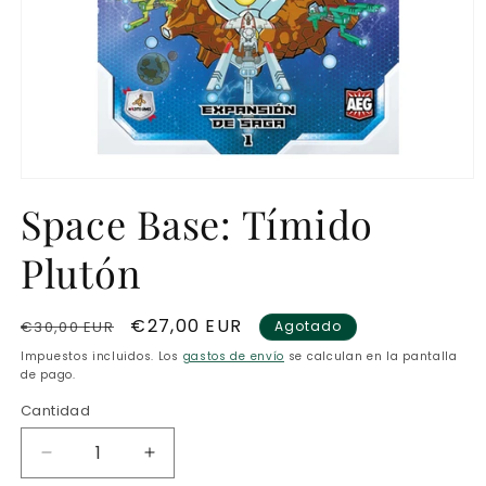
Abrir
elemento
Space Base: Tímido
multimedia
1
en
Plutón
una
ventana
modal
Precio
Precio
€27,00 EUR
€30,00 EUR
Agotado
habitual
de
Impuestos incluidos. Los
gastos de envío
se calculan en la pantalla
oferta
de pago.
Cantidad
Reducir
Aumentar
cantidad
cantidad