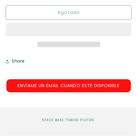
para
para
Agotado
Space
Space
Base:
Base:
Tímido
Tímido
Plutón
Plutón
Share
ENVÍAME UN EMAIL CUANDO ESTÉ DISPONIBLE
SPACE BASE: TÍMIDO PLUTÓN
C