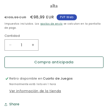
alta
Precio
Precio
€98,99 EUR
€109,99 EUR
PVP Web
habitual
de
Impuestos incluidos. Los
gastos de envío
se calculan en la pantalla
oferta
de pago.
Cantidad
Reducir
Aumentar
cantidad
cantidad
para
para
Compra anticipada
Star
Star
Wars
Wars
Rebellion
Rebellion
Retiro disponible en
Cuarto de Juegos
Normalmente está listo en 1 hora
Ver información de la tienda
Share