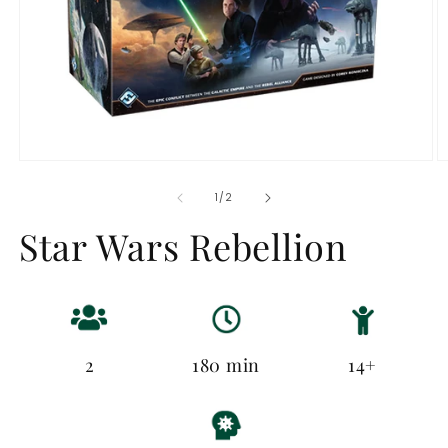
Abrir
Ab
elemento
e
multimedia
m
de
1
/
2
1
2
en
e
Star Wars Rebellion
una
u
ventana
v
modal
m
2
180 min
14+