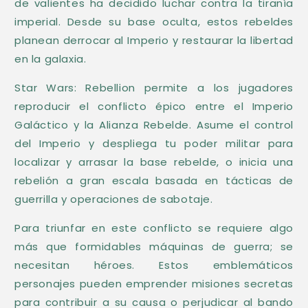
de valientes ha decidido luchar contra la tiranía
s
imperial. Desde su base oculta, estos rebeldes
p
planean derrocar al Imperio y restaurar la libertad
l
en la galaxia.
e
Star Wars: Rebellion permite a los jugadores
g
reproducir el conflicto épico entre el Imperio
a
Galáctico y la Alianza Rebelde. Asume el control
b
del Imperio y despliega tu poder militar para
l
localizar y arrasar la base rebelde, o inicia una
e
rebelión a gran escala basada en tácticas de
guerrilla y operaciones de sabotaje.
Para triunfar en este conflicto se requiere algo
más que formidables máquinas de guerra; se
necesitan héroes. Estos emblemáticos
personajes pueden emprender misiones secretas
para contribuir a su causa o perjudicar al bando