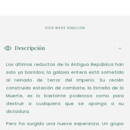
STAR WARS REBELLION
C
o
Descripción
n
Los últimos reductos de la Antigua República han
t
sido ya barridos; la galaxia entera está sometida
e
al reinado de terror del Imperio. Su recién
n
construida estación de combate, la Estrella de la
i
Muerte, es lo bastante poderosa como para
d
destruir a cualquiera que se oponga a su
o
dictadura.
d
Pero ha surgido una nueva esperanza. Un grupo
e