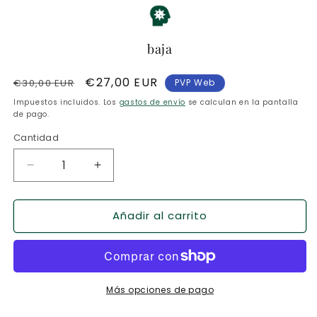
baja
Precio
Precio
€27,00 EUR
€30,00 EUR
PVP Web
habitual
de
Impuestos incluidos. Los
gastos de envío
se calculan en la pantalla
oferta
de pago.
Cantidad
Reducir
Aumentar
cantidad
cantidad
para
para
Añadir al carrito
Survive
Survive
The
The
Island
Island
(Edición
(Edición
2024)
2024)
Más opciones de pago