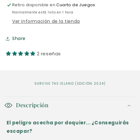
Retiro disponible en
Cuarto de Juegos
Normalmente está listo en 1 hora
Ver información de la tienda
Share
2 reseñas
SURVIVE THE ISLAND (EDICIÓN 2024)
C
o
Descripción
n
El peligro acecha por doquier... ¿Conseguirás
t
escapar?
e