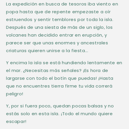
n
La expedición en busca de tesoros iba viento en
i
popa hasta que de repente empezaste a oír
d
estruendos y sentir temblores por toda la isla.
Después de una siesta de más de un siglo, los
o
volcanes han decidido entrar en erupción, y
d
parece ser que unas enormes y ancestrales
e
criaturas quieren unirse a la fiesta...
s
p
Y encima la isla se está hundiendo lentamente en
el mar. ¿Necesitas más señales? ¡Es hora de
l
largarse con todo el botín que puedas! ¡Hasta
e
que no encuentres tierra firme tu vida correrá
g
peligro!
a
b
Y, por si fuera poco, quedan pocas balsas y no
estás solo en esta isla. ¡Todo el mundo quiere
l
escapar!
e