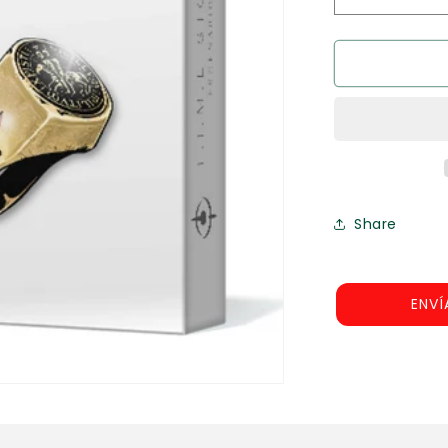
Reducir
cantidad
para
T.I.M.E
Stories:
Lumen
Fidei
Share
ENVÍ