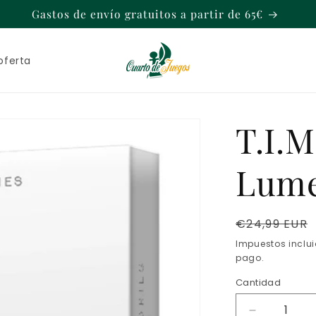
Gastos de envío gratuitos a partir de 65€
oferta
T.I.M
Lume
Precio
€24,99 EUR
habitual
Impuestos inclu
pago.
Cantidad