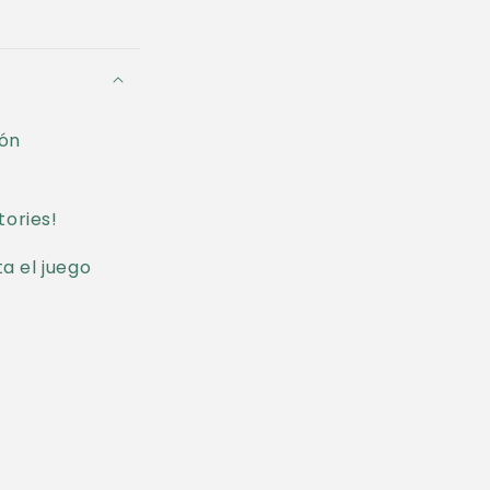
ión
tories!
a el juego