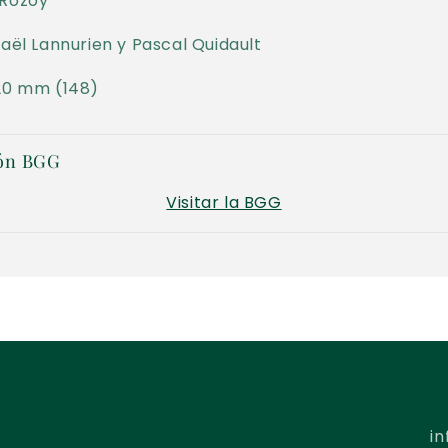
 Rozoy
Gaël Lannurien y Pascal Quidault
120 mm (148)
ón BGG
Visitar la BGG
i