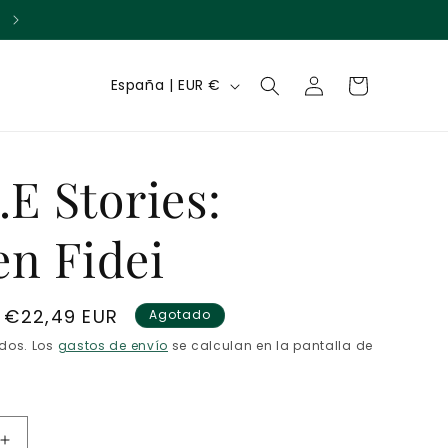
Acumula puntos con cada compra
Iniciar
P
Carrito
España | EUR €
sesión
a
í
.E Stories:
s
/
n Fidei
r
e
Precio
€22,49 EUR
Agotado
g
de
idos. Los
gastos de envío
se calculan en la pantalla de
i
oferta
ó
n