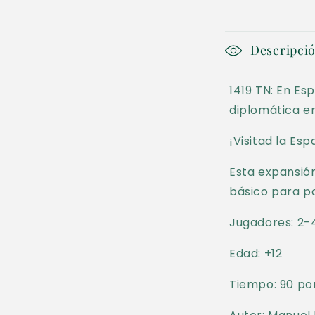
en
una
ventana
modal
C
Descripci
o
1419 TN: En Es
n
diplomática e
t
¡Visitad la Es
e
n
Esta expansión
básico para po
i
d
Jugadores: 2-
o
Edad: +12
d
Tiempo: 90 po
e