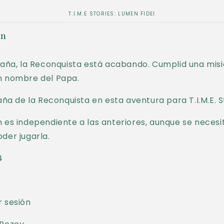
T.I.M.E STORIES: LUMEN FIDEI
ón
paña, la Reconquista está acabando. Cumplid una mis
n nombre del Papa.
paña de la Reconquista en esta aventura para T.I.M.E. S
 es independiente a las anteriores, aunque se necesit
der jugarla.
4
r sesión