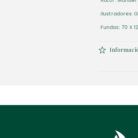
s
Autor: Manuel
p
Ilustradores: 
l
Fundas: 70 X 
e
g
Informaci
a
b
l
e