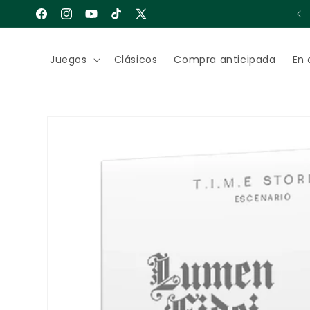
Ir
Bienvenido a Cuarto de Juegos
directamente
Facebook
Instagram
YouTube
TikTok
X
al contenido
(Twitter)
Juegos
Clásicos
Compra anticipada
En 
Ir
directamente
a la
información
del producto