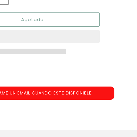
Aumentar
cantidad
para
Agotado
T.I.M.E
Stories:
Lumen
Fidei
AME UN EMAIL CUANDO ESTÉ DISPONIBLE