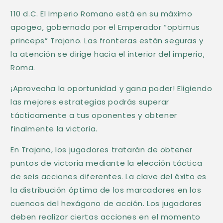
n
110 d.C. El Imperio Romano está en su máximo
t
apogeo, gobernado por el Emperador “optimus
e
princeps” Trajano. Las fronteras están seguras y
n
la atención se dirige hacia el interior del imperio,
i
Roma.
d
¡Aprovecha la oportunidad y gana poder! Eligiendo
o
las mejores estrategias podrás superar
d
tácticamente a tus oponentes y obtener
e
finalmente la victoria.
s
p
En Trajano, los jugadores tratarán de obtener
puntos de victoria mediante la elección táctica
l
de seis acciones diferentes. La clave del éxito es
e
la distribución óptima de los marcadores en los
g
cuencos del hexágono de acción. Los jugadores
a
deben realizar ciertas acciones en el momento