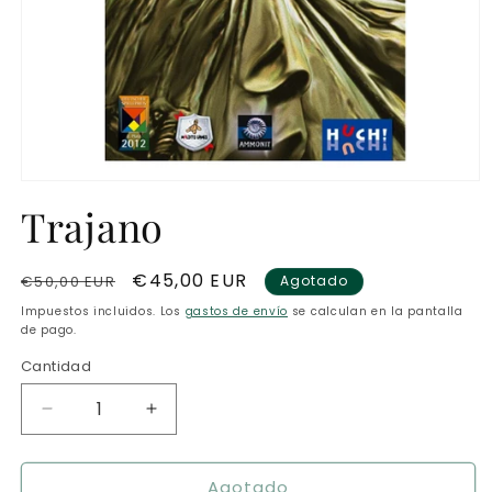
Abrir
elemento
Trajano
multimedia
1
en
una
Precio
Precio
€45,00 EUR
€50,00 EUR
Agotado
ventana
modal
habitual
de
Impuestos incluidos. Los
gastos de envío
se calculan en la pantalla
oferta
de pago.
Cantidad
Reducir
Aumentar
cantidad
cantidad
para
para
Agotado
Trajano
Trajano