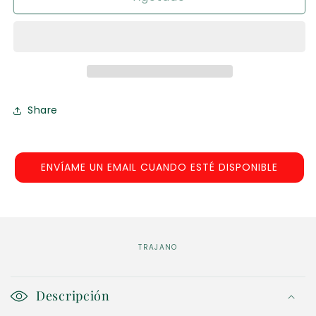
Share
ENVÍAME UN EMAIL CUANDO ESTÉ DISPONIBLE
TRAJANO
C
o
Descripción