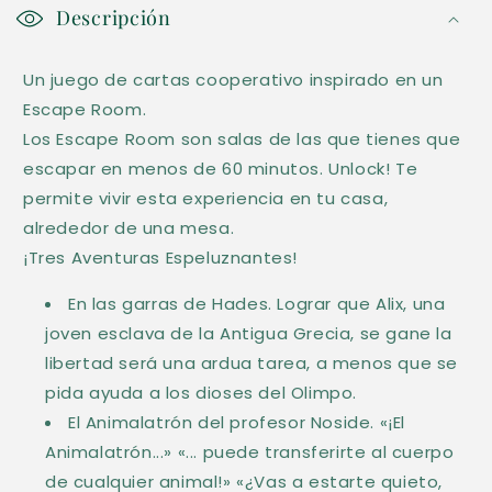
o
Descripción
n
Un juego de cartas cooperativo inspirado en un
t
Escape Room.
e
Los Escape Room son salas de las que tienes que
n
escapar en menos de 60 minutos. Unlock! Te
i
permite vivir esta experiencia en tu casa,
d
alrededor de una mesa.
o
¡Tres Aventuras Espeluznantes!
d
En las garras de Hades. Lograr que Alix, una
e
joven esclava de la Antigua Grecia, se gane la
s
libertad será una ardua tarea, a menos que se
p
pida ayuda a los dioses del Olimpo.
l
El Animalatrón del profesor Noside. «¡El
e
Animalatrón...» «... puede transferirte al cuerpo
g
de cualquier animal!» «¿Vas a estarte quieto,