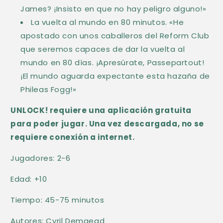
a
James? ¡Insisto en que no hay peligro alguno!»
La vuelta al mundo en 80 minutos. «He
b
apostado con unos caballeros del Reform Club
l
que seremos capaces de dar la vuelta al
e
mundo en 80 días. ¡Apresúrate, Passepartout!
¡El mundo aguarda expectante esta hazaña de
Phileas Fogg!»
UNLOCK! requiere una aplicación gratuita
para poder jugar. Una vez descargada, no se
requiere conexión a internet.
Jugadores: 2-6
Edad: +10
Tiempo: 45-75 minutos
Autores: Cyril Demaegd