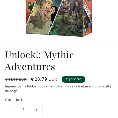
Abrir
elemento
Unlock!: Mythic
multimedia
1
en
Adventures
una
ventana
modal
Precio
Precio
€28,79 EUR
€31,99 EUR
Agotado
habitual
de
Impuestos incluidos. Los
gastos de envío
se calculan en la pantalla
oferta
de pago.
Cantidad
Reducir
Aumentar
cantidad
cantidad