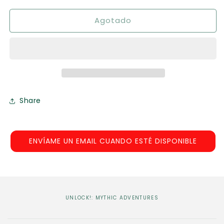
para
para
Agotado
Unlock!:
Unlock!:
Mythic
Mythic
Adventures
Adventures
Share
ENVÍAME UN EMAIL CUANDO ESTÉ DISPONIBLE
UNLOCK!: MYTHIC ADVENTURES
C