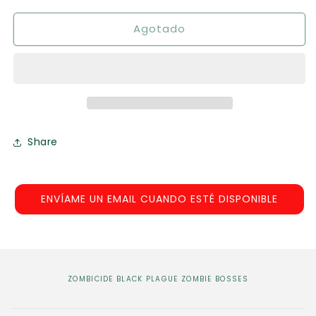
para
para
Agotado
Zombicide
Zombicide
Black
Black
Plague
Plague
Zombie
Zombie
Bosses
Bosses
Share
ENVÍAME UN EMAIL CUANDO ESTÉ DISPONIBLE
ZOMBICIDE BLACK PLAGUE ZOMBIE BOSSES
C