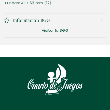
Fundas: 41 X 63 mm (12)
a
b
l
Información BGG
e
Visitar la BGG