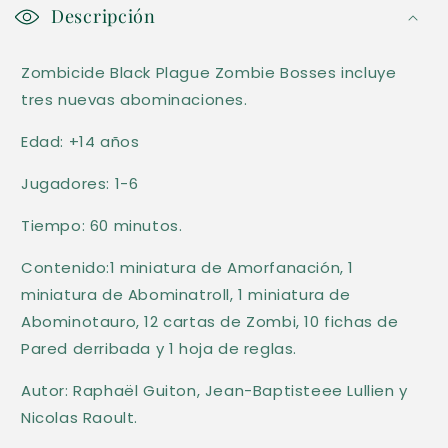
o
Descripción
n
Zombicide Black Plague Zombie Bosses incluye
t
tres nuevas abominaciones.
e
n
Edad: +14 años
i
Jugadores: 1-6
d
o
Tiempo: 60 minutos.
d
Contenido:1 miniatura de Amorfanación, 1
e
miniatura de Abominatroll, 1 miniatura de
s
Abominotauro, 12 cartas de Zombi, 10 fichas de
p
Pared derribada y 1 hoja de reglas.
l
Autor: Raphaël Guiton, Jean-Baptisteee Lullien y
e
Nicolas Raoult.
g