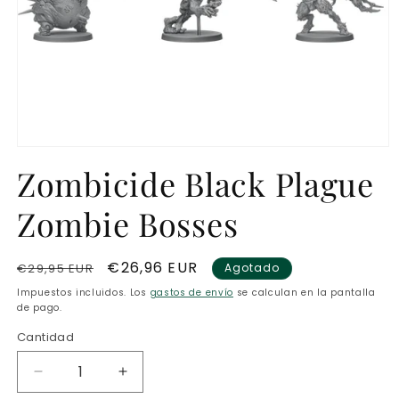
Abrir
elemento
Zombicide Black Plague
multimedia
1
en
Zombie Bosses
una
ventana
modal
Precio
Precio
€26,96 EUR
€29,95 EUR
Agotado
habitual
de
Impuestos incluidos. Los
gastos de envío
se calculan en la pantalla
oferta
de pago.
Cantidad
Reducir
Aumentar
cantidad
cantidad