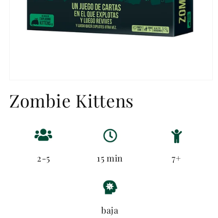
Abrir
elemento
Zombie Kittens
multimedia
1
en
una
ventana
modal
2-5
15 min
7+
baja