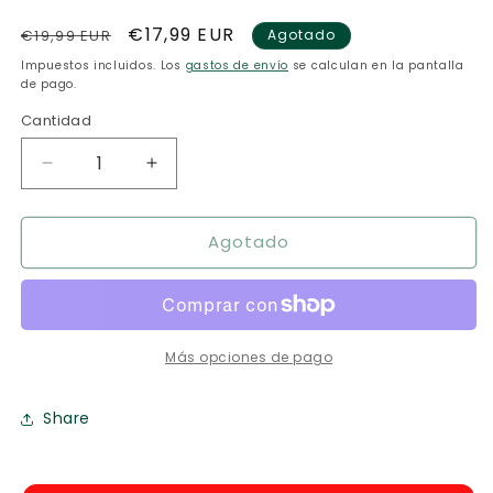
Precio
Precio
€17,99 EUR
€19,99 EUR
Agotado
habitual
de
Impuestos incluidos. Los
gastos de envío
se calculan en la pantalla
oferta
de pago.
Cantidad
Reducir
Aumentar
cantidad
cantidad
para
para
Agotado
Zombie
Zombie
Kittens
Kittens
Más opciones de pago
Share