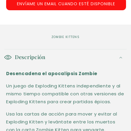
ENVÍAME UN EMAIL CUANDO ESTÉ DISPONIBLE
ZOMBIE KITTENS
C
o
Descripción
n
Desencadena el apocalipsis Zombie
t
e
Un juego de Exploding Kittens independiente y al
n
mismo tiempo compatible con otras versiones de
i
Exploding Kittens para crear partidas épicas.
d
Usa las cartas de acción para mover y evitar al
o
Exploding Kitten y levántate entre los muertos
d
con la carta Zombie Kitten para vengarte.