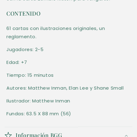
e
CONTENIDO
s
p
61 cartas con ilustraciones originales, un
l
reglamento.
e
Jugadores: 2-5
g
a
Edad: +7
b
Tiempo: 15 minutos
l
e
Autores: Matthew Inman, Elan Lee y Shane Small
Ilustrador: Matthew Inman
Fundas: 63.5 X 88 mm (56)
Información BGG